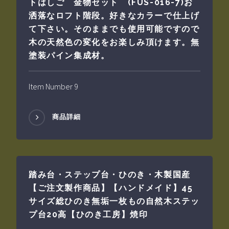
トはしご 金物セット (FUS-016-7)お
洒落なロフト階段。好きなカラーで仕上げ
て下さい。そのままでも使用可能ですので
木の天然色の変化をお楽しみ頂けます。無
塗装パイン集成材。
Item Number 9
商品詳細
踏み台・ステップ台・ひのき・木製国産
【ご注文製作商品】【ハンドメイド】45
サイズ総ひのき無垢一枚もの自然木ステッ
プ台20高【ひのき工房】焼印