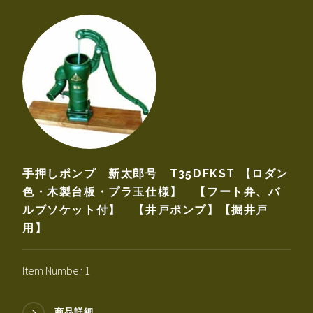
手押しポンプ 新太郎号 T35DFKST 【ロダン
色・木製台板・プラ玉仕様】 【フート弁、バ
ルブソケット付】 【井戸ポンプ】【掘井戸
用】
Item Number 1
商品詳細